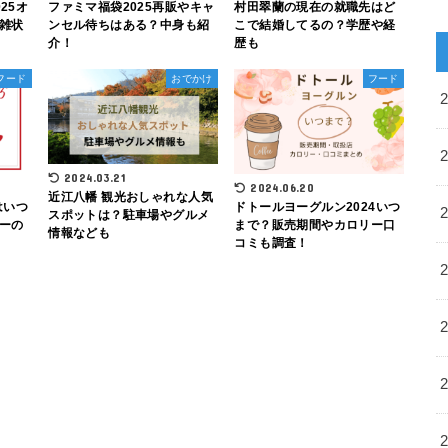
25オ
ファミマ福袋2025再販やキャ
村田翠蘭の現在の就職先はど
雑状
ンセル待ちはある？中身も紹
こで結婚してるの？学歴や経
介！
歴も
フード
おでかけ
フード
2024.03.21
2024.06.20
近江八幡 観光おしゃれな人気
はいつ
ドトールヨーグルン2024いつ
スポットは？駐車場やグルメ
ーの
まで？販売期間やカロリー口
情報なども
コミも調査！