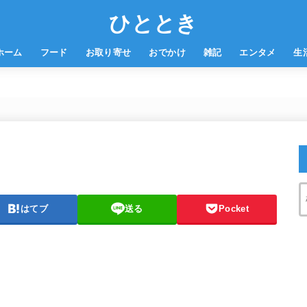
ひととき
ホーム
フード
お取り寄せ
おでかけ
雑記
エンタメ
生
はてブ
送る
Pocket