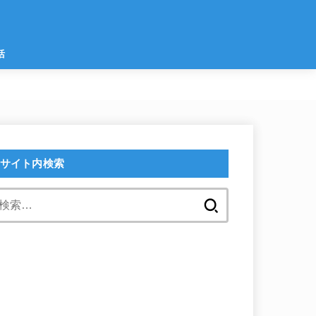
活
サイト内検索
検
索: