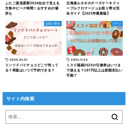
ふたご座流星群2024仙台で見える
北海道ルタオのチーズケーキドゥ
方角やピーク時間！おすすめの場
ーブルフロマージュお取り寄せ完
所も
全ガイド【2025年最新版】
お取り寄せ
フード
2025.04.21
2024.11.25
リンツドバイチョコどこで売って
ミスド福袋2025の引換券はいつま
る？再販はいつで予約できる？
で使える？187円以上は差額支払い
可能？
サイト内検索
検
索: