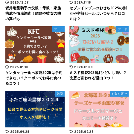
2025.12.07
2024.11.18
坂井瑠星騎手の父親・母親・家族
セブンイレブンのおせち2025の割
構成を徹底調査！結婚や彼女の噂
引や半額セールはいつから？口コ
の真相も
ミは？
フード
フード
2025.01.10
2024.12.08
ケンタッキー食べ放題2025は予約
ミスド福袋2025はひどいし高い？
できない？クーポンでお得に食べ
改悪と言われる理由３つ！
るコツ！
雑記
お取り寄せ
2025.09.28
2025.09.28