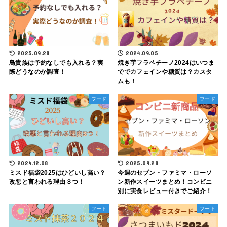
2025.09.28
2024.09.05
鳥貴族は予約なしでも入れる？実
焼き芋フラペチーノ2024はいつま
際どうなのか調査！
ででカフェインや糖質は？カスタ
ムも！
フード
フード
2024.12.08
2025.09.28
ミスド福袋2025はひどいし高い？
今週のセブン・ファミマ・ローソ
改悪と言われる理由３つ！
ン新作スイーツまとめ！コンビニ
別に実食レビュー付きでご紹介！
フード
フード