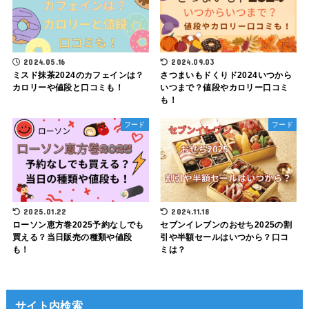
2024.05.16
2024.09.03
ミスド抹茶2024のカフェインは？
さつまいもドくりド2024いつから
カロリーや値段と口コミも！
いつまで？値段やカロリー口コミ
も！
フード
フード
2025.01.22
2024.11.18
ローソン恵方巻2025予約なしでも
セブンイレブンのおせち2025の割
買える？当日販売の種類や値段
引や半額セールはいつから？口コ
も！
ミは？
サイト内検索