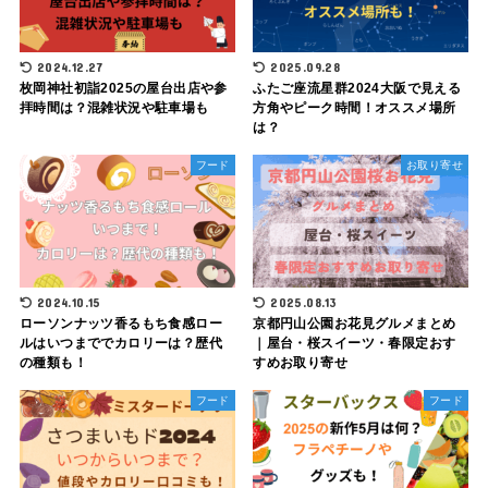
2024.12.27
2025.09.28
枚岡神社初詣2025の屋台出店や参
ふたご座流星群2024大阪で見える
拝時間は？混雑状況や駐車場も
方角やピーク時間！オススメ場所
は？
フード
お取り寄せ
2024.10.15
2025.08.13
ローソンナッツ香るもち食感ロー
京都円山公園お花見グルメまとめ
ルはいつまででカロリーは？歴代
｜屋台・桜スイーツ・春限定おす
の種類も！
すめお取り寄せ
フード
フード