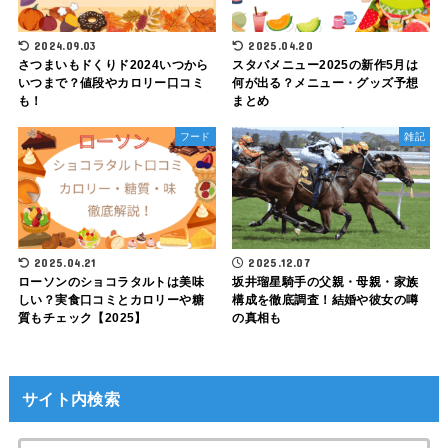
2024.09.03
2025.04.20
さつまいもドくりド2024いつから
スタバメニュー2025の新作5月は
いつまで？値段やカロリー口コミ
何が出る？メニュー・グッズ予想
も！
まとめ
フード
雑記
2025.04.21
2025.12.07
ローソンのショコラタルトは美味
坂井瑠星騎手の父親・母親・家族
しい？実食口コミとカロリーや糖
構成を徹底調査！結婚や彼女の噂
質もチェック【2025】
の真相も
サイト内検索