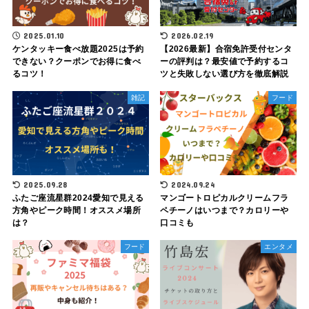
2025.01.10
2026.02.19
ケンタッキー食べ放題2025は予約
【2026最新】合宿免許受付センタ
できない？クーポンでお得に食べ
ーの評判は？最安値で予約するコ
るコツ！
ツと失敗しない選び方を徹底解説
雑記
フード
2025.09.28
2024.09.24
ふたご座流星群2024愛知で見える
マンゴートロピカルクリームフラ
方角やピーク時間！オススメ場所
ペチーノはいつまで？カロリーや
は？
口コミも
フード
エンタメ