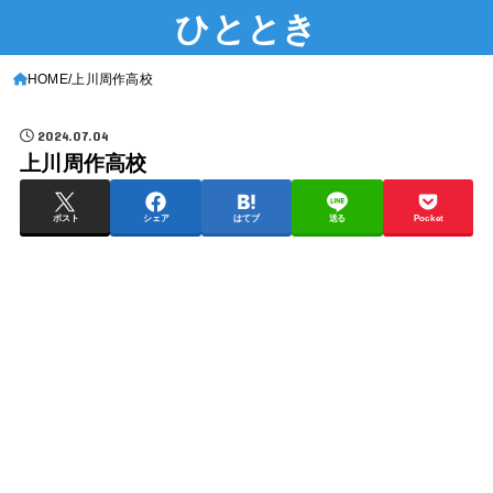
ひととき
HOME
上川周作高校
2024.07.04
上川周作高校
ポスト
シェア
はてブ
送る
Pocket