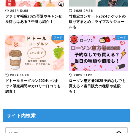
2024.12.08
2025.09.28
ファミマ福袋2025再販やキャンセ
竹島宏コンサート2024チケットの
ル待ちはある？中身も紹介！
取り方まとめ！ライブスケジュー
ルも
フード
フード
2024.06.20
2025.01.22
ドトールヨーグルン2024いつま
ローソン恵方巻2025予約なしでも
で？販売期間やカロリー口コミも
買える？当日販売の種類や値段
調査！
も！
サイト内検索
検